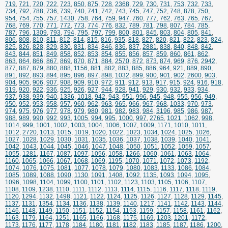
719
,
721
,
720
,
722
,
723
,
850
,
875
,
728
,
2368
,
729
,
730
,
731
,
753
,
732
,
733
,
734
,
792
,
788
,
736
,
739
,
740
,
741
,
742
,
743
,
745
,
747
,
752
,
748
,
878
,
750
,
954
,
754
,
755
,
757
,
1430
,
758
,
764
,
759
,
947
,
760
,
777
,
762
,
763
,
765
,
767
,
768
,
769
,
770
,
771
,
772
,
773
,
774
,
776
,
832
,
789
,
781
,
798
,
807
,
784
,
785
,
787
,
796
,
1309
,
793
,
794
,
795
,
797
,
799
,
800
,
801
,
845
,
803
,
804
,
805
,
841
,
806
,
808
,
810
,
811
,
812
,
814
,
815
,
816
,
935
,
818
,
827
,
820
,
821
,
822
,
823
,
824
,
825
,
826
,
828
,
829
,
830
,
831
,
834
,
846
,
836
,
837
,
2881
,
838
,
840
,
848
,
842
,
843
,
844
,
851
,
849
,
858
,
852
,
853
,
854
,
855
,
856
,
857
,
859
,
860
,
861
,
862
,
863
,
864
,
866
,
867
,
869
,
870
,
871
,
884
,
2570
,
872
,
873
,
874
,
969
,
876
,
2942
,
877
,
887
,
879
,
880
,
888
,
1156
,
881
,
882
,
883
,
885
,
886
,
964
,
921
,
889
,
890
,
891
,
892
,
893
,
894
,
895
,
896
,
897
,
898
,
1032
,
899
,
900
,
901
,
902
,
2600
,
903
,
904
,
905
,
906
,
907
,
908
,
909
,
910
,
972
,
911
,
912
,
913
,
917
,
915
,
924
,
916
,
918
,
919
,
920
,
922
,
936
,
925
,
926
,
927
,
944
,
928
,
941
,
929
,
930
,
932
,
933
,
934
,
937
,
938
,
939
,
940
,
1336
,
1018
,
942
,
943
,
951
,
996
,
945
,
948
,
955
,
956
,
949
,
950
,
952
,
953
,
958
,
957
,
960
,
962
,
963
,
965
,
966
,
967
,
968
,
1033
,
970
,
973
,
974
,
975
,
976
,
977
,
978
,
979
,
980
,
981
,
982
,
983
,
984
,
3196
,
985
,
986
,
987
,
988
,
989
,
990
,
992
,
993
,
1005
,
994
,
995
,
1000
,
997
,
2765
,
1021
,
1062
,
998
,
1014
,
999
,
1001
,
1002
,
1003
,
1004
,
1006
,
1007
,
1009
,
1171
,
1010
,
1011
,
1012
,
2720
,
1013
,
1015
,
1019
,
1020
,
1022
,
1023
,
1034
,
1024
,
1025
,
1026
,
1027
,
1028
,
1029
,
1030
,
1031
,
1035
,
1036
,
1037
,
1038
,
1039
,
1040
,
1041
,
1042
,
1043
,
1044
,
1045
,
1046
,
1047
,
1048
,
1050
,
1051
,
1052
,
1059
,
1057
,
1055
,
1281
,
1167
,
1087
,
1097
,
1056
,
1058
,
1266
,
1060
,
1061
,
1063
,
1064
,
1160
,
1065
,
1066
,
1067
,
1068
,
1069
,
1195
,
1070
,
1071
,
1072
,
1073
,
1192
,
1074
,
1076
,
1075
,
1081
,
1077
,
1078
,
1079
,
1080
,
1083
,
1133
,
1086
,
1084
,
1085
,
1089
,
1088
,
1090
,
1130
,
1091
,
1408
,
1092
,
1135
,
1093
,
1094
,
1095
,
1096
,
1098
,
1104
,
1099
,
1100
,
1101
,
1102
,
1123
,
1103
,
1105
,
1106
,
1107
,
1108
,
1109
,
1238
,
1110
,
1111
,
1112
,
1113
,
1114
,
1115
,
1116
,
1117
,
1118
,
1119
,
1120
,
1294
,
1132
,
1498
,
1121
,
1122
,
1124
,
1125
,
1126
,
1127
,
1128
,
1129
,
1145
,
1137
,
1131
,
1354
,
1134
,
1136
,
1138
,
1139
,
1140
,
1217
,
1141
,
1142
,
1143
,
1144
,
1146
,
1148
,
1149
,
1150
,
1151
,
1152
,
1154
,
1153
,
1159
,
1157
,
1158
,
1161
,
1162
,
1163
,
1179
,
1164
,
1251
,
1165
,
1166
,
1168
,
1175
,
1169
,
1203
,
1201
,
1172
,
1173
,
1176
,
1177
,
1178
,
1184
,
1180
,
1181
,
1182
,
1183
,
1185
,
1187
,
1186
,
1200
,