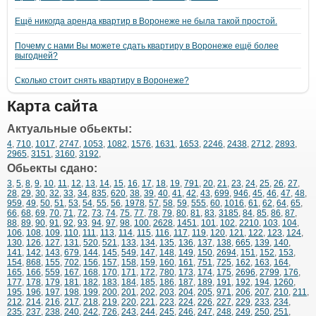
Ещё никогда аренда квартир в Воронеже не была такой простой.
Почему с нами Вы можете сдать квартиру в Воронеже ещё более
выгодней?
Сколько стоит снять квартиру в Воронеже?
Карта сайта
Актуальные обьекты:
4
,
710
,
1017
,
2747
,
1053
,
1082
,
1576
,
1631
,
1653
,
2246
,
2438
,
2712
,
2893
,
2965
,
3151
,
3160
,
3192
,
Обьекты сдано:
3
,
5
,
8
,
9
,
10
,
11
,
12
,
13
,
14
,
15
,
16
,
17
,
18
,
19
,
791
,
20
,
21
,
23
,
24
,
25
,
26
,
27
,
28
,
29
,
30
,
32
,
33
,
34
,
835
,
620
,
38
,
39
,
40
,
41
,
42
,
43
,
699
,
946
,
45
,
46
,
47
,
48
,
959
,
49
,
50
,
51
,
53
,
54
,
55
,
56
,
1978
,
57
,
58
,
59
,
555
,
60
,
1016
,
61
,
62
,
64
,
65
,
66
,
68
,
69
,
70
,
71
,
72
,
73
,
74
,
75
,
77
,
78
,
79
,
80
,
81
,
83
,
3185
,
84
,
85
,
86
,
87
,
88
,
89
,
90
,
91
,
92
,
93
,
94
,
97
,
98
,
100
,
2628
,
1451
,
101
,
102
,
2210
,
103
,
104
,
106
,
108
,
109
,
110
,
111
,
113
,
114
,
115
,
116
,
117
,
119
,
120
,
121
,
122
,
123
,
124
,
130
,
126
,
127
,
131
,
520
,
521
,
133
,
134
,
135
,
136
,
137
,
138
,
665
,
139
,
140
,
141
,
142
,
143
,
679
,
144
,
145
,
549
,
147
,
148
,
149
,
150
,
2694
,
151
,
152
,
153
,
154
,
868
,
155
,
702
,
156
,
157
,
158
,
159
,
160
,
161
,
751
,
725
,
162
,
163
,
164
,
165
,
166
,
559
,
167
,
168
,
170
,
171
,
172
,
780
,
173
,
174
,
175
,
2696
,
2799
,
176
,
177
,
178
,
179
,
181
,
182
,
183
,
184
,
185
,
186
,
187
,
189
,
191
,
192
,
194
,
1260
,
195
,
196
,
197
,
198
,
199
,
200
,
201
,
202
,
203
,
204
,
205
,
971
,
206
,
207
,
210
,
211
,
212
,
214
,
216
,
217
,
218
,
219
,
220
,
221
,
223
,
224
,
226
,
227
,
229
,
233
,
234
,
235
,
237
,
238
,
240
,
242
,
726
,
243
,
244
,
245
,
246
,
247
,
248
,
249
,
250
,
251
,