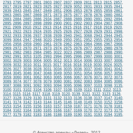
2793
,
2795
,
2797
,
2801
,
2803
,
2807
,
2837
,
2809
,
2811
,
2813
,
2815
,
2857
,
2817
,
2819
,
2821
,
2823
,
2825
,
2827
,
2829
,
3052
,
2831
,
2833
,
2835
,
2841
,
2839
,
2843
,
2845
,
2847
,
2849
,
2851
,
2906
,
2853
,
2879
,
2855
,
2859
,
2861
,
2863
,
2865
,
2867
,
2869
,
2871
,
2873
,
2875
,
2877
,
2878
,
2876
,
2880
,
2882
,
2883
,
2884
,
2885
,
2886
,
2934
,
2887
,
2888
,
2889
,
2890
,
2891
,
2892
,
2894
,
2895
,
2896
,
2897
,
2898
,
2899
,
2900
,
2901
,
2902
,
2903
,
2904
,
2907
,
2908
,
2911
,
2909
,
2910
,
2912
,
2913
,
2914
,
2915
,
2916
,
2917
,
2918
,
2919
,
2920
,
2921
,
2922
,
2923
,
2924
,
2935
,
2925
,
2926
,
2927
,
2928
,
2929
,
2931
,
2998
,
2932
,
2933
,
2936
,
2937
,
2938
,
2939
,
2940
,
2941
,
3068
,
2943
,
2944
,
2945
,
3099
,
3064
,
2947
,
2948
,
3020
,
2949
,
2950
,
2951
,
2952
,
2955
,
2953
,
2954
,
2956
,
2958
,
2959
,
2960
,
2961
,
2978
,
2962
,
2963
,
2964
,
2966
,
2967
,
2968
,
2969
,
2972
,
2970
,
2971
,
2973
,
2974
,
2975
,
2976
,
2977
,
3055
,
2980
,
2979
,
2981
,
2982
,
2983
,
2984
,
2985
,
3022
,
3023
,
2986
,
2989
,
2987
,
2988
,
2990
,
2992
,
2991
,
3053
,
3105
,
2993
,
2994
,
2995
,
2996
,
2997
,
2999
,
3000
,
3001
,
3002
,
3029
,
3003
,
3004
,
3005
,
3012
,
3013
,
3014
,
3006
,
3033
,
3007
,
3008
,
3009
,
3032
,
3010
,
3011
,
3015
,
3017
,
3016
,
3018
,
3019
,
3030
,
3024
,
3025
,
3026
,
3027
,
3038
,
3028
,
3031
,
3034
,
3035
,
3036
,
3037
,
3040
,
3041
,
3042
,
3044
,
3045
,
3046
,
3047
,
3048
,
3049
,
3050
,
3051
,
3054
,
3056
,
3057
,
3058
,
3059
,
3060
,
3061
,
3062
,
3063
,
3065
,
3066
,
3067
,
3076
,
3071
,
3072
,
3073
,
3089
,
3074
,
3077
,
3078
,
3079
,
3080
,
3081
,
3082
,
3083
,
3084
,
3085
,
3086
,
3087
,
3088
,
3091
,
3092
,
3093
,
3094
,
3095
,
3096
,
3097
,
3103
,
3098
,
3135
,
3100
,
3101
,
3102
,
3104
,
3106
,
3107
,
3108
,
3109
,
3110
,
3111
,
3112
,
3113
,
3114
,
3115
,
3116
,
3117
,
3118
,
3119
,
3120
,
3139
,
3121
,
3122
,
3123
,
3126
,
3127
,
3128
,
3129
,
3130
,
3131
,
3132
,
3133
,
3136
,
3138
,
3137
,
3147
,
3140
,
3141
,
3174
,
3142
,
3143
,
3144
,
3145
,
3146
,
3148
,
3149
,
3150
,
3152
,
3158
,
3153
,
3154
,
3155
,
3156
,
3163
,
3157
,
3159
,
3187
,
3171
,
3176
,
3178
,
3181
,
3184
,
3162
,
3164
,
3180
,
3165
,
3166
,
3167
,
3169
,
3170
,
3172
,
3173
,
3175
,
3177
,
3179
,
3182
,
3183
,
3186
,
3188
,
3189
,
3190
,
3191
,
3193
,
3194
,
3195
,
© Агенство аренды «Лидер», 2012