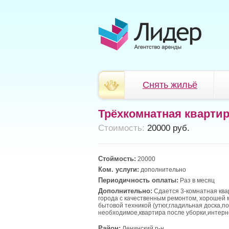
Снять жильё
Трёхкомнатная кварти
Cтоимость:
20000 руб.
Стоймость:
20000
Ком. услуги:
дополнительно
Периодичность оплаты:
Раз в месяц
Дополнительно:
Сдается 3-комнатная ква
города с качественным ремонтом, хорошей 
бытовой техникой (утюг,гладильная доска,пос
необходимое,квартира после уборки,интерн
Район:
Ленинский р-н