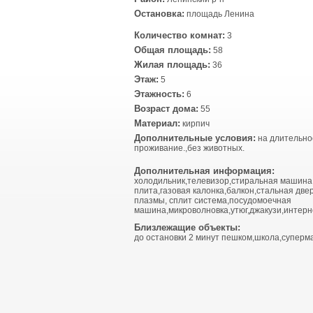
Остановка:
площадь Ленина
Количество комнат:
3
Общая площадь:
58
Жилая площадь:
36
Этаж:
5
Этажность:
6
Возраст дома:
55
Материал:
кирпич
Дополнительные условия:
на длительно
проживание.,без животных.
Дополнительная информация:
холодильник,телевизор,стиральная машина
плита,газовая калонка,балкон,стальная двер
плазмы, сплит система,посудомоечная
машина,микроволновка,утюг,джакузи,интерне
Близлежащие объекты:
до остановки 2 минут пешком,школа,суперма