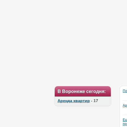
В Воронеже сегодня:
По
Аренда квартир
- 17
Ар
Ещ
пр