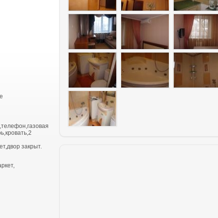
е
,телефон,газовая
ь,кровать,2
т,двор закрыт.
ркет,