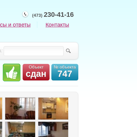
230-41-16
(473)
сы и ответы
Контакты
:
Объект
№ объекта
сдан
747