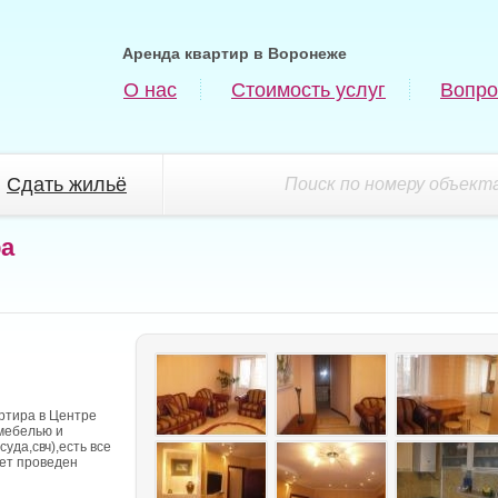
Аренда квартир в Воронеже
О нас
Стоимость услуг
Вопро
Сдать жильё
Поиск по номеру объекта
ра
ртира в Центре
мебелью и
уда,свч),есть все
ет проведен