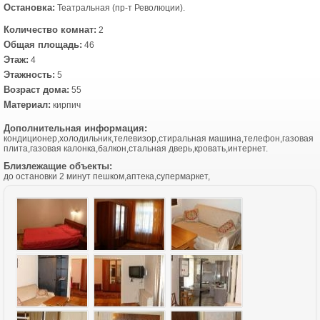
Остановка:
Театральная (пр-т Революции).
Количество комнат:
2
Общая площадь:
46
Этаж:
4
Этажность:
5
Возраст дома:
55
Материал:
кирпич
Дополнительная информация:
кондиционер,холодильник,телевизор,стиральная машина,телефон,газовая
плита,газовая калонка,балкон,стальная дверь,кровать,интернет.
Близлежащие объекты:
до остановки 2 минут пешком,аптека,супермаркет,