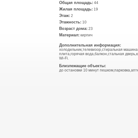
Общая площадь:
44
Жилая площадь:
19
Этаж:
2
Этажность:
10
Возраст дома:
23
Материал:
кирпич
Дополнительная информация:
холодильник,телевизор,стиральная машина
плита,горячая вода,балкон,стальная дверь,
Wi-Fi.
Близлежащие объекты:
до остановки 10 минут пешком,парковка,апт