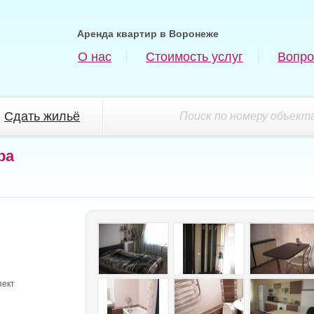
Аренда квартир в Воронеже
О нас
Стоимость услуг
Вопро
Сдать жильё
Поиск по номеру объекта
ра
пект