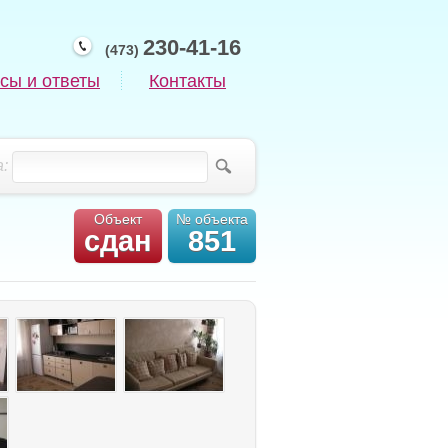
230-41-16
(473)
сы и ответы
Контакты
:
Объект
№ объекта
сдан
851