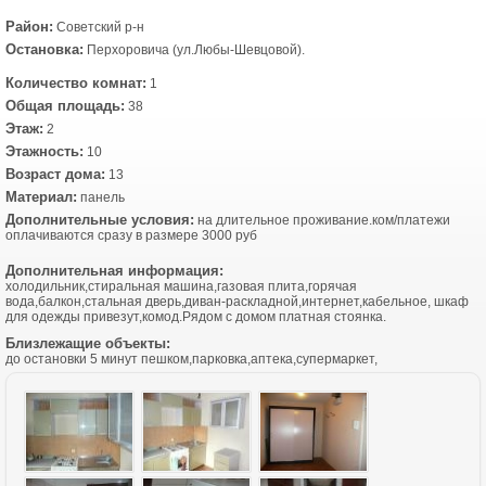
Район:
Советский р-н
Остановка:
Перхоровича (ул.Любы-Шевцовой).
Количество комнат:
1
Общая площадь:
38
Этаж:
2
Этажность:
10
Возраст дома:
13
Материал:
панель
Дополнительные условия:
на длительное проживание.ком/платежи
оплачиваются сразу в размере 3000 руб
Дополнительная информация:
холодильник,стиральная машина,газовая плита,горячая
вода,балкон,стальная дверь,диван-раскладной,интернет,кабельное, шкаф
для одежды привезут,комод.Рядом с домом платная стоянка.
Близлежащие объекты:
до остановки 5 минут пешком,парковка,аптека,супермаркет,