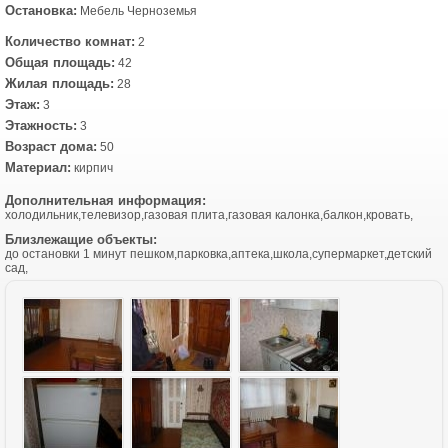
Остановка:
Мебель Черноземья
Количество комнат:
2
Общая площадь:
42
Жилая площадь:
28
Этаж:
3
Этажность:
3
Возраст дома:
50
Материал:
кирпич
Дополнительная информация:
холодильник,телевизор,газовая плита,газовая калонка,балкон,кровать,
Близлежащие объекты:
до остановки 1 минут пешком,парковка,аптека,школа,супермаркет,детский
сад,