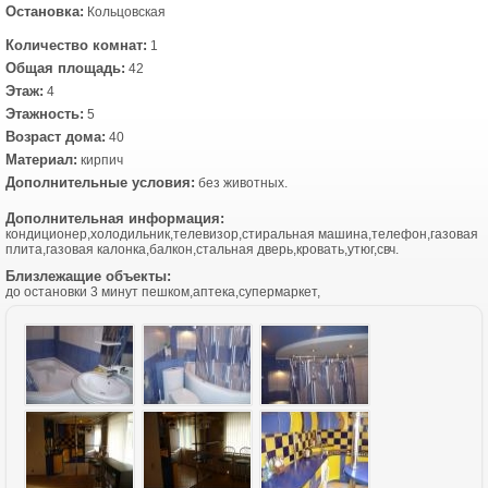
Остановка:
Кольцовская
Количество комнат:
1
Общая площадь:
42
Этаж:
4
Этажность:
5
Возраст дома:
40
Материал:
кирпич
Дополнительные условия:
без животных.
Дополнительная информация:
кондиционер,холодильник,телевизор,стиральная машина,телефон,газовая
плита,газовая калонка,балкон,стальная дверь,кровать,утюг,свч.
Близлежащие объекты:
до остановки 3 минут пешком,аптека,супермаркет,