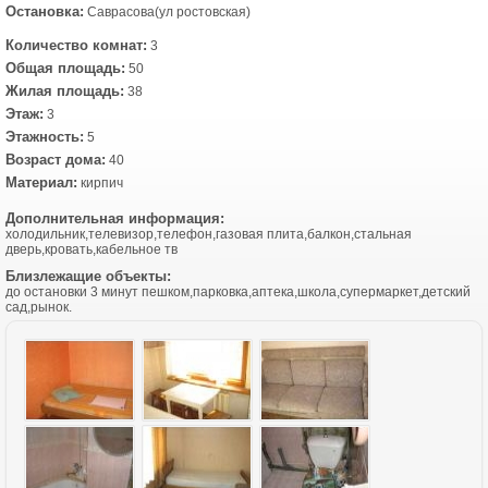
Остановка:
Саврасова(ул ростовская)
Количество комнат:
3
Общая площадь:
50
Жилая площадь:
38
Этаж:
3
Этажность:
5
Возраст дома:
40
Материал:
кирпич
Дополнительная информация:
холодильник,телевизор,телефон,газовая плита,балкон,стальная
дверь,кровать,кабельное тв
Близлежащие объекты:
до остановки 3 минут пешком,парковка,аптека,школа,супермаркет,детский
сад,рынок.