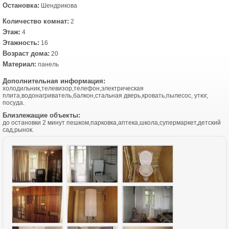
Остановка:
Шендрикова
Количество комнат:
2
Этаж:
4
Этажность:
16
Возраст дома:
20
Материал:
панель
Дополнительная информация:
холодильник,телевизор,телефон,электрическая
плита,водонагриватель,балкон,стальная дверь,кровать,пылесос, утюг,
посуда.
Близлежащие объекты:
до остановки 2 минут пешком,парковка,аптека,школа,супермаркет,детский
сад,рынок.