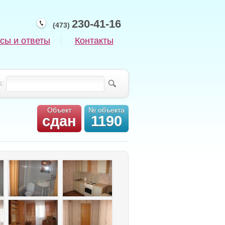
230-41-16
(473)
сы и ответы
Контакты
:
Объект
№ объекта
сдан
1190