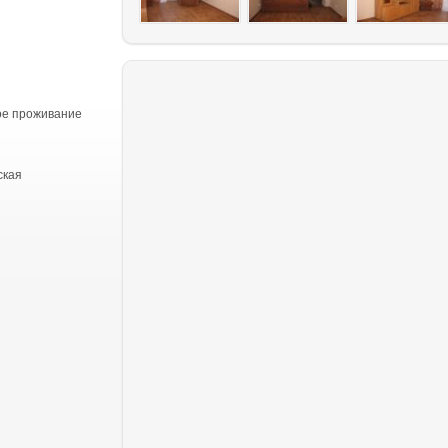
ое проживание
ская