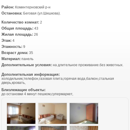
Район:
Коминтерновский р-н
Остановка:
Беговая (ул.Шишкова).
Количество комнат:
2
Общая площадь:
43
Жилая площадь:
26
Этаж:
4
Этажность:
9
Возраст дома:
35
Материал:
панель
Дополнительные условия:
на длительное проживание.без животных.
Дополнительная информация:
холодильник,телефон,газовая плита,горячая вода,балкон,стальная
дверь,кровать,
Близлежащие объекты:
до остановки 4 минут пешком,супермаркет,