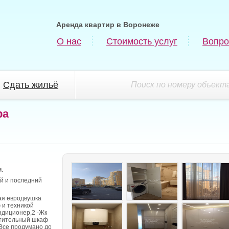
Аренда квартир в Воронеже
О нас
Стоимость услуг
Вопро
Сдать жильё
Поиск по номеру объекта
ра
.
й и последний
я евродвушка
 и техникой
ндиционер,2 -Жк
стительный шкаф
 Все продумано до