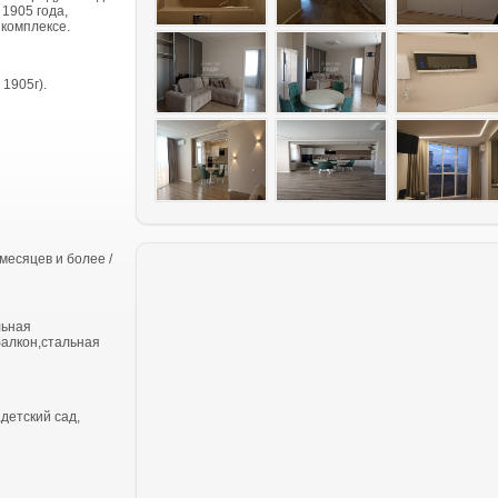
 1905 года,
 комплексе.
1905г).
месяцев и более /
льная
балкон,стальная
детский сад,