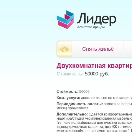
Снять жильё
Двухкомнатная кварти
Cтоимость:
50000 руб.
Стоймость:
50000
Ком. услуги:
дополнительно по квитанциям
Периодичность оплаты:
оплата за первы
месяц проживания.
Дополнительно:
Сдаётся комфортабельна
квартира/студия укомплектованная мебелью
(теплые полы,фильтры для очистки воды,ко
тв,посудомоечная машинка, два ЖК тв, вме
купе,видеонаблюдение,имеется кладовая.).