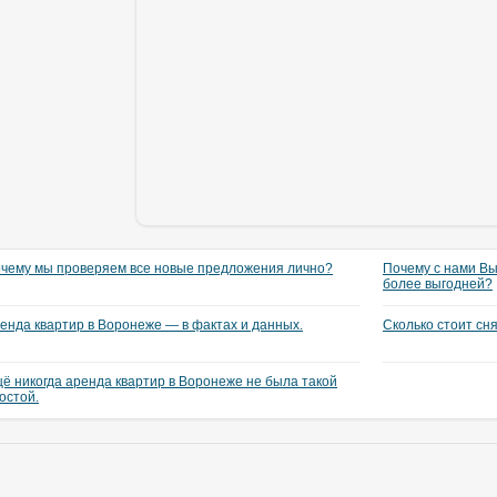
чему мы проверяем все новые предложения лично?
Почему с нами Вы
более выгодней?
енда квартир в Воронеже — в фактах и данных.
Сколько стоит сн
ё никогда аренда квартир в Воронеже не была такой
остой.