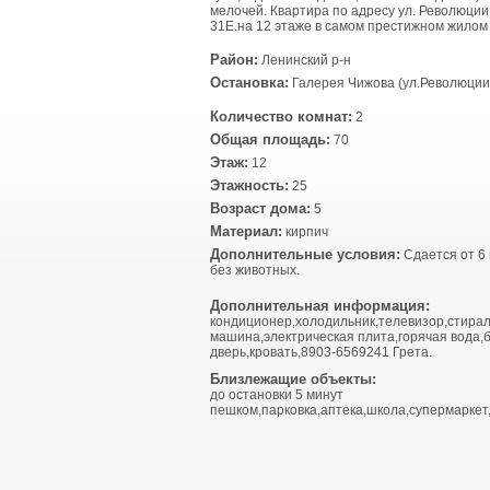
мелочей. Квартира по адресу ул. Революции
31Е.на 12 этаже в самом престижном жилом
Район:
Ленинский р-н
Остановка:
Галерея Чижова (ул.Революции 
Количество комнат:
2
Общая площадь:
70
Этаж:
12
Этажность:
25
Возраст дома:
5
Материал:
кирпич
Дополнительные условия:
Сдается от 6 
без животных.
Дополнительная информация:
кондиционер,холодильник,телевизор,стира
машина,электрическая плита,горячая вода,
дверь,кровать,8903-6569241 Грета.
Близлежащие объекты:
до остановки 5 минут
пешком,парковка,аптека,школа,супермаркет,