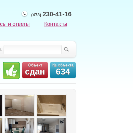
230-41-16
(473)
сы и ответы
Контакты
:
Объект
№ объекта
сдан
634