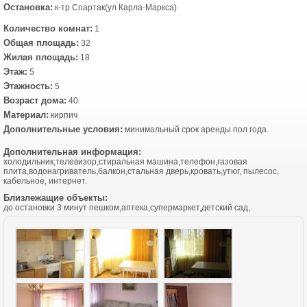
Остановка:
к-тр Спартак(ул Карла-Маркса)
Количество комнат:
1
Общая площадь:
32
Жилая площадь:
18
Этаж:
5
Этажность:
5
Возраст дома:
40
Материал:
кирпич
Дополнительные условия:
минимальный срок аренды пол года.
Дополнительная информация:
холодильник,телевизор,стиральная машина,телефон,газовая
плита,водонагриватель,балкон,стальная дверь,кровать,утюг, пылесос,
кабельное, интернет.
Близлежащие объекты:
до остановки 3 минут пешком,аптека,супермаркет,детский сад,