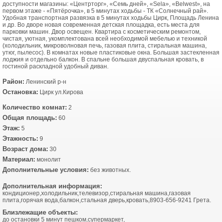
доступности магазины: «Центрторг», «Семь дней», «Sela», «Belwest», на
первом этаже - «Пятёрочка», в 5 минутах ходьбы - ТК «Солнечный рай».
Удобная транспортная развязка в 5 минутах ходьбы Цирк, Площадь Ленина
и др. Во дворе новая современная детская площадка, есть места для
парковки машин. Двор освещен. Квартира с косметическим ремонтом,
чистая, уютная, укомплектована всей необходимой мебелью и техникой
(холодильник, микроволновая печь, газовая плита, стиральная машина,
утюг, пылесос). В комнатах новые пластиковые окна. Большая застекленная
лоджия и отдельно балкон. В спальне большая двуспальная кровать, в
гостиной раскладной удобный диван.
Район:
Ленинский р-н
Остановка:
Цирк ул.Кирова
Количество комнат:
2
Общая площадь:
60
Этаж:
5
Этажность:
9
Возраст дома:
30
Материал:
монолит
Дополнительные условия:
без животных.
Дополнительная информация:
кондиционер,холодильник,телевизор,стиральная машина,газовая
плита,горячая вода,балкон,стальная дверь,кровать,8903-656-9241 Грета.
Близлежащие объекты:
до остановки 5 минут пешком,супермаркет,