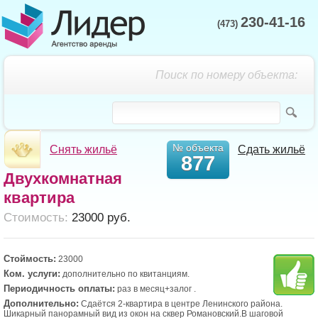
230-41-16
(473)
Поиск по номеру объекта:
№ объекта
Снять жильё
Сдать жильё
877
Двухкомнатная
квартира
Cтоимость:
23000 руб.
Стоймость:
23000
Ком. услуги:
дополнительно по квитанциям.
Периодичность оплаты:
раз в месяц+залог .
Дополнительно:
Сдаётся 2-квартира в центре Ленинского района.
Шикарный панорамный вид из окон на сквер Романовский.В шаговой