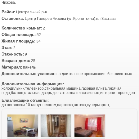
Чижова.
Район:
Центральный р-н
Остановка:
Центр Галереи Чижова (ул.Кропоткина).пл Заставы.
Количество комнат:
2
Общая площадь:
52
Жилая площадь:
34
Этаж:
2
Этажность:
9
Возраст дома:
25
Материал:
панель
Дополнительные условия:
на длительное проживание.,без животных.
Дополнительная информация:
холодильник,телевизор,стиральная машина,газовая плита,горячая
вода,балкон,стальная дверь,кровать,окна пластиковые,интернет проведен.
Близлежащие объекты:
до остановки 10 минут пешком,парковка,аптека,супермаркет,