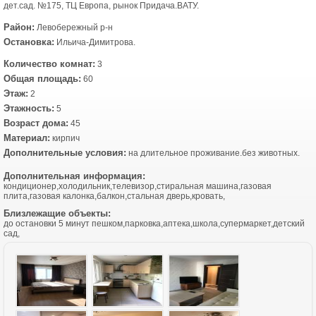
дет.сад. №175, ТЦ Европа, рынок Придача.ВАТУ.
Район:
Левобережный р-н
Остановка:
Ильича-Димитрова.
Количество комнат:
3
Общая площадь:
60
Этаж:
2
Этажность:
5
Возраст дома:
45
Материал:
кирпич
Дополнительные условия:
на длительное проживание.без животных.
Дополнительная информация:
кондиционер,холодильник,телевизор,стиральная машина,газовая
плита,газовая калонка,балкон,стальная дверь,кровать,
Близлежащие объекты:
до остановки 5 минут пешком,парковка,аптека,школа,супермаркет,детский
сад,