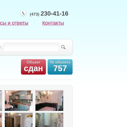
230-41-16
(473)
сы и ответы
Контакты
:
Объект
№ объекта
сдан
757