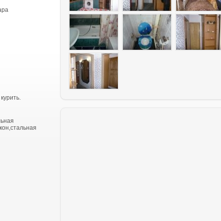
ара
 курить.
льная
кон,стальная