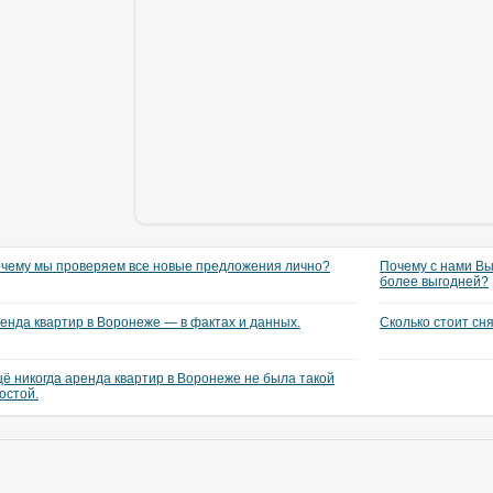
чему мы проверяем все новые предложения лично?
Почему с нами Вы
более выгодней?
енда квартир в Воронеже — в фактах и данных.
Сколько стоит сн
ё никогда аренда квартир в Воронеже не была такой
остой.