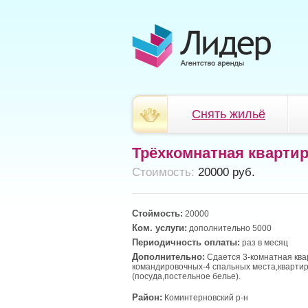
Снять жильё
Трёхкомнатная кварти
Cтоимость:
20000 руб.
Стоймость:
20000
Ком. услуги:
дополнительно 5000
Периодичность оплаты:
раз в месяц
Дополнительно:
Сдается 3-комнатная ква
командировочных-4 спальных места,квартир
(посуда,постельное белье).
Район:
Коминтерновский р-н