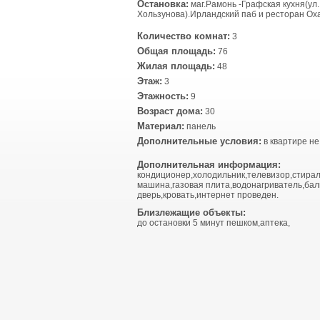
Остановка:
маг.Рамонь -Графская кухня(ул.
Хользунова).Ирландский паб и ресторан Ох
Количество комнат:
3
Общая площадь:
76
Жилая площадь:
48
Этаж:
3
Этажность:
9
Возраст дома:
30
Материал:
панель
Дополнительные условия:
в квартире не
Дополнительная информация:
кондиционер,холодильник,телевизор,стира
машина,газовая плита,водонагриватель,бал
дверь,кровать,интернет проведен.
Близлежащие объекты:
до остановки 5 минут пешком,аптека,