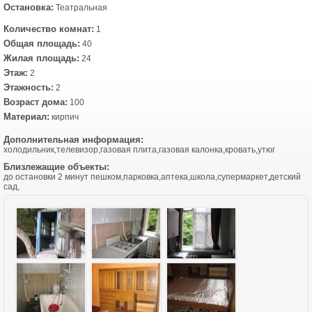
Остановка:
Театральная
Количество комнат:
1
Общая площадь:
40
Жилая площадь:
24
Этаж:
2
Этажность:
2
Возраст дома:
100
Материал:
кирпич
Дополнительная информация:
холодильник,телевизор,газовая плита,газовая калонка,кровать,утюг
Близлежащие объекты:
до остановки 2 минут пешком,парковка,аптека,школа,супермаркет,детский
сад,