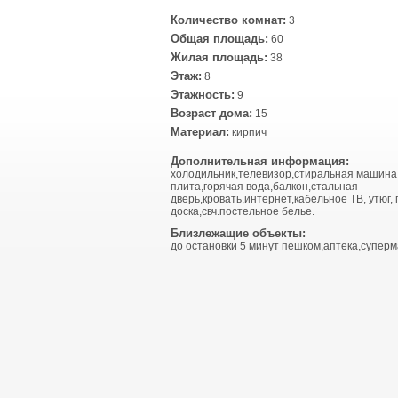
Количество комнат:
3
Общая площадь:
60
Жилая площадь:
38
Этаж:
8
Этажность:
9
Возраст дома:
15
Материал:
кирпич
Дополнительная информация:
холодильник,телевизор,стиральная машина
плита,горячая вода,балкон,стальная
дверь,кровать,интернет,кабельное ТВ, утюг,
доска,свч.постельное белье.
Близлежащие объекты:
до остановки 5 минут пешком,аптека,суперм