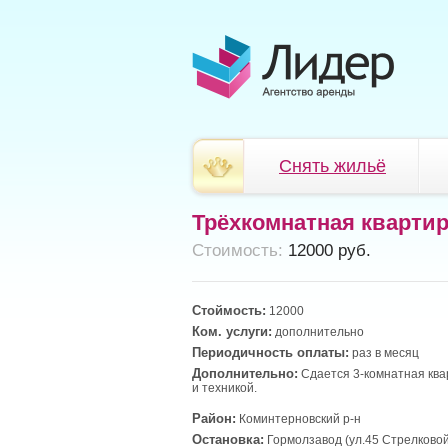
Снять жильё
Трёхкомнатная кварти
Cтоимость:
12000 руб.
Стоймость:
12000
Ком. услуги:
дополнительно
Периодичность оплаты:
раз в месяц
Дополнительно:
Сдается 3-комнатная ква
и техникой.
Район:
Коминтерновский р-н
Остановка:
Гормолзавод (ул.45 Стрелковой