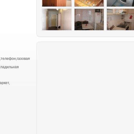
,телефон,газовая
 гладильная
аркет,