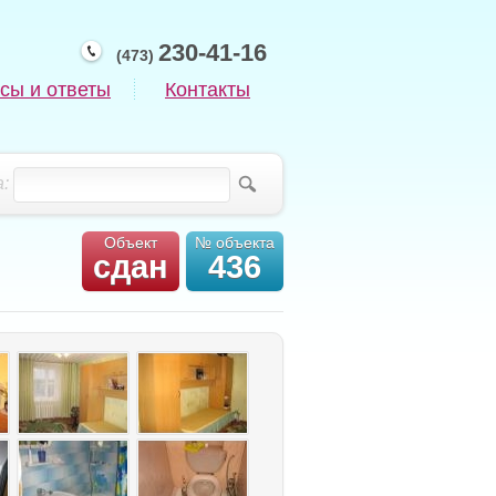
230-41-16
(473)
сы и ответы
Контакты
:
Объект
№ объекта
сдан
436