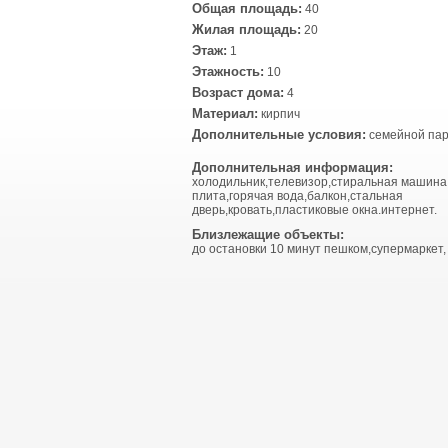
Общая площадь:
40
Жилая площадь:
20
Этаж:
1
Этажность:
10
Возраст дома:
4
Материал:
кирпич
Дополнительные условия:
семейной пар
Дополнительная информация:
холодильник,телевизор,стиральная машина
плита,горячая вода,балкон,стальная
дверь,кровать,пластиковые окна.интернет.
Близлежащие объекты:
до остановки 10 минут пешком,супермаркет,