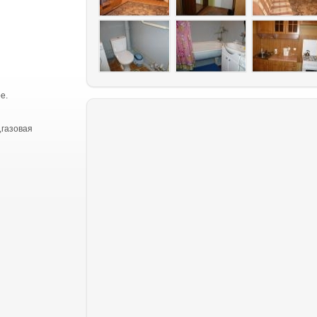
е.
,газовая