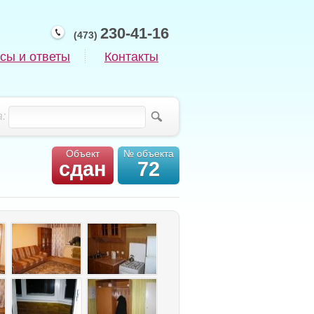
230-41-16
(473)
сы и ответы
Контакты
:
Объект
№ объекта
сдан
72