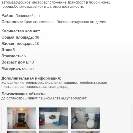
автомат.Удобное месторасположение.Транспорт в любой конец
города.Остановка,рынок в шаговой доступности.
Район:
Ленинский р-н
Остановка:
Краснознаменная -Военно воздушная академия.
Количество комнат:
1
Общая площадь:
38
Жилая площадь:
18
Этаж:
5
Этажность:
5
Возраст дома:
40
Материал:
кирпич
Дополнительная информация:
холодильник,телевизор,стиральная машина,телефон,газовая
плита,газовая калонка,стальная дверь,
Близлежащие объекты:
до остановки 5 минут пешком,аптека,супермаркет,