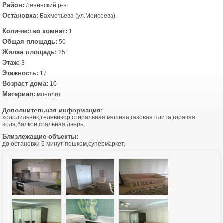
Район:
Ленинский р-н
Остановка:
Бахметьева (ул.Моисеева).
Количество комнат:
1
Общая площадь:
50
Жилая площадь:
25
Этаж:
3
Этажность:
17
Возраст дома:
10
Материал:
монолит
Дополнительная информация:
холодильник,телевизор,стиральная машина,газовая плита,горячая
вода,балкон,стальная дверь,
Близлежащие объекты:
до остановки 5 минут пешком,супермаркет,