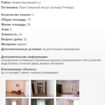
Район:
Коминтерновский р-н
Остановка:
Парк Северный лес(ул. Бульвар Победы).
Количество комнат:
2
Общая площадь:
70
Жилая площадь:
50
Этаж:
6
Этажность:
16
Возраст дома:
10
Материал:
кирпич
Дополнительные условия:
на длительное проживание.
Дополнительная информация:
холодильник,телевизор,стиральная машина,электрическая плита,горячая
вода,балкон,стальная дверь,кровать,Интернет.
Близлежащие объекты:
до остановки 5 минут пешком,супермаркет,