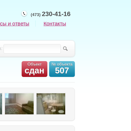
230-41-16
(473)
сы и ответы
Контакты
:
Объект
№ объекта
сдан
507