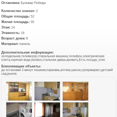
Остановка:
Бульвар Победы
Количество комнат:
2
Общая площадь:
52
Жилая площадь:
30
Этаж:
14
Этажность:
16
Возраст дома:
8
Материал:
панель
Дополнительная информация:
холодильник,телевизор,стиральная машина,телефон,электрическая
плита,горячая вода,балкон,стальная дверь,кровать,Есть посуда, утюг.
Близлежащие объекты:
до остановки 3 минут пешком,парковка,аптека,школа,супермаркет,детский
сад,рынок.