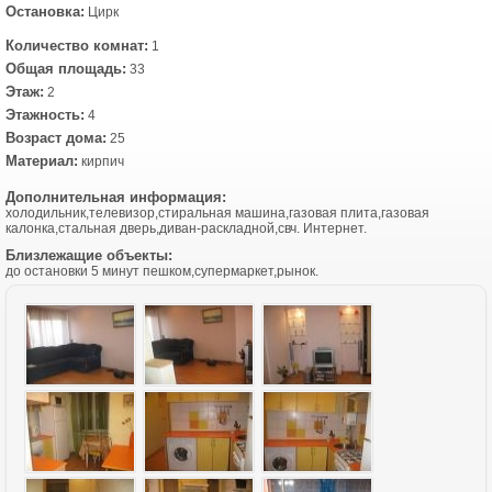
Остановка:
Цирк
Количество комнат:
1
Общая площадь:
33
Этаж:
2
Этажность:
4
Возраст дома:
25
Материал:
кирпич
Дополнительная информация:
холодильник,телевизор,стиральная машина,газовая плита,газовая
калонка,стальная дверь,диван-раскладной,свч. Интернет.
Близлежащие объекты:
до остановки 5 минут пешком,супермаркет,рынок.