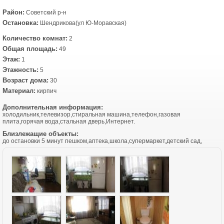
Район:
Советский р-н
Остановка:
Шендрикова(ул Ю-Моравская)
Количество комнат:
2
Общая площадь:
49
Этаж:
1
Этажность:
5
Возраст дома:
30
Материал:
кирпич
Дополнительная информация:
холодильник,телевизор,стиральная машина,телефон,газовая
плита,горячая вода,стальная дверь,Интернет.
Близлежащие объекты:
до остановки 5 минут пешком,аптека,школа,супермаркет,детский сад,