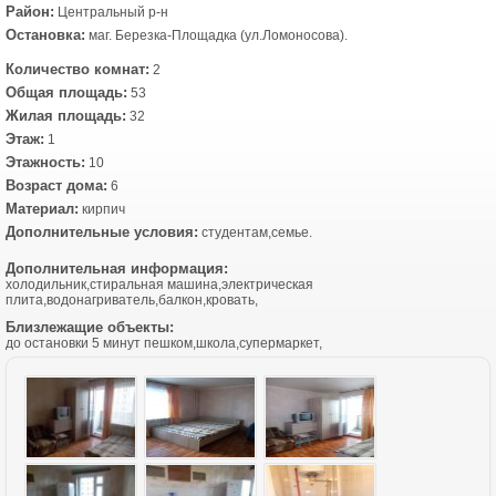
Район:
Центральный р-н
Остановка:
маг. Березка-Площадка (ул.Ломоносова).
Количество комнат:
2
Общая площадь:
53
Жилая площадь:
32
Этаж:
1
Этажность:
10
Возраст дома:
6
Материал:
кирпич
Дополнительные условия:
студентам,семье.
Дополнительная информация:
холодильник,стиральная машина,электрическая
плита,водонагриватель,балкон,кровать,
Близлежащие объекты:
до остановки 5 минут пешком,школа,супермаркет,