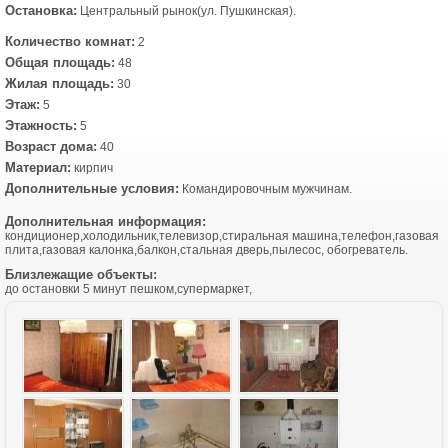
Остановка:
Центральный рынок(ул. Пушкинская).
Количество комнат:
2
Общая площадь:
48
Жилая площадь:
30
Этаж:
5
Этажность:
5
Возраст дома:
40
Материал:
кирпич
Дополнительные условия:
Командировочным мужчинам.
Дополнительная информация:
кондиционер,холодильник,телевизор,стиральная машина,телефон,газовая
плита,газовая калонка,балкон,стальная дверь,пылесос, обогреватель.
Близлежащие объекты:
до остановки 5 минут пешком,супермаркет,