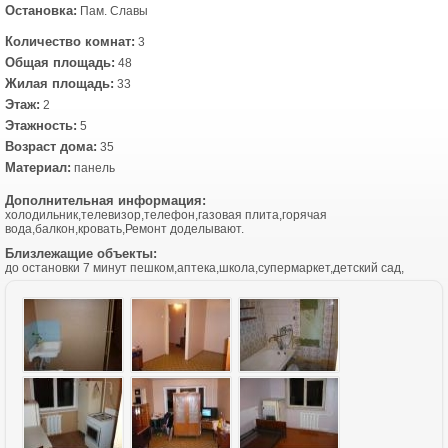
Остановка:
Пам. Славы
Количество комнат:
3
Общая площадь:
48
Жилая площадь:
33
Этаж:
2
Этажность:
5
Возраст дома:
35
Материал:
панель
Дополнительная информация:
холодильник,телевизор,телефон,газовая плита,горячая
вода,балкон,кровать,Ремонт доделывают.
Близлежащие объекты:
до остановки 7 минут пешком,аптека,школа,супермаркет,детский сад,