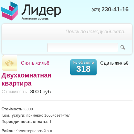
230-41-16
(473)
Поиск по номеру объекта:
№ объекта
Снять жильё
Сдать жильё
318
Двухкомнатная
квартира
Cтоимость:
8000 руб.
Стоймость:
8000
Ком. услуги:
примерно 1600+свет+тел
Периодичность оплаты:
1
Район:
Коминтерновский р-н