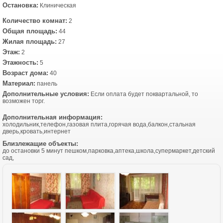
Остановка:
Клиническая
Количество комнат:
2
Общая площадь:
44
Жилая площадь:
27
Этаж:
2
Этажность:
5
Возраст дома:
40
Материал:
панель
Дополнительные условия:
Если оплата будет поквартальной, то
возможен торг.
Дополнительная информация:
холодильник,телефон,газовая плита,горячая вода,балкон,стальная
дверь,кровать,интернет
Близлежащие объекты:
до остановки 5 минут пешком,парковка,аптека,школа,супермаркет,детский
сад,