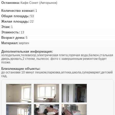
Остановка:
Кафе Сонет (Авторынок)
Количество комнат:
1
Общая площадь:
53
Жилая площадь:
22
Этаж:
1
Этажность:
13
Возраст дома:
5
Материал:
кирпич
Дополнительная информация:
холодильник,телевизор,электрическая плита,горячая вода,балкон,стальная
дверь,кровать,2 стенки, пылесос .фото с завершенным ремонтом будет
позже.
Близлежащие объекты:
до остановки 10 минут пешком,парковка,аптека,школа,супермаркет,детский
сад,