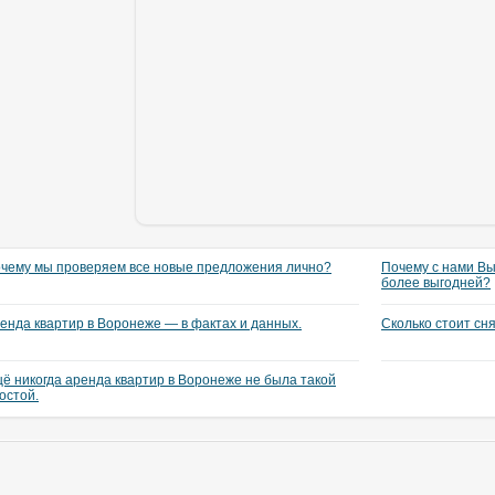
чему мы проверяем все новые предложения лично?
Почему с нами Вы
более выгодней?
енда квартир в Воронеже — в фактах и данных.
Сколько стоит сн
ё никогда аренда квартир в Воронеже не была такой
остой.