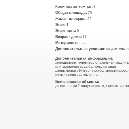
Количество комнат:
3
Общая площадь:
75
Жилая площадь:
55
Этаж:
4
Этажность:
9
Возраст дома:
11
Материал:
кирпич
Дополнительные условия:
на длительно
Дополнительная информация:
холодильник,телевизор,стиральная машина
плита,горячая вода,балкон,стальная
дверь,кровать,Интернет,кабельное,микрово
печь,лоджия застекленная.
Близлежащие объекты:
до остановки 2 минут пешком,парковка,апте