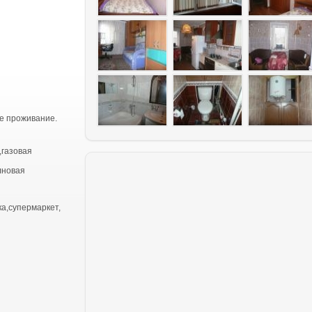
е проживание.
,газовая
лновая
ка,супермаркет,