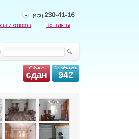
230-41-16
(473)
сы и ответы
Контакты
:
Объект
№ объекта
сдан
942