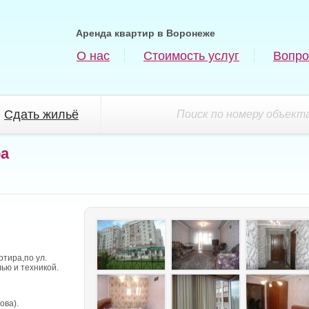
Аренда квартир в Воронеже
О нас
Стоимость услуг
Вопро
Сдать жильё
Поиск по номеру объекта
ра
тира,по ул.
ью и техникой.
ова).