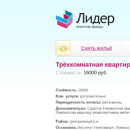
Снять жильё
Трёхкомнатная кварти
Cтоимость:
16000 руб.
Стоймость:
16000
Ком. услуги:
дополнительно
Периодичность оплаты:
раз в месяц
Дополнительно:
Сдается 3-комнатная квар
Ломоносова квартиру укомплектована мебел
Район:
Центральный р-н
Остановка:
Институт Генетики(ул. Ломонос