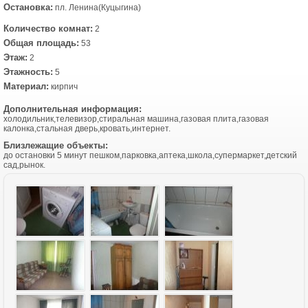
Остановка:
пл. Ленина(Куцыгина)
Количество комнат:
2
Общая площадь:
53
Этаж:
2
Этажность:
5
Материал:
кирпич
Дополнительная информация:
холодильник,телевизор,стиральная машина,газовая плита,газовая
калонка,стальная дверь,кровать,интернет.
Близлежащие объекты:
до остановки 5 минут пешком,парковка,аптека,школа,супермаркет,детский
сад,рынок.