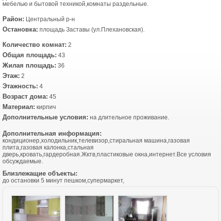
мебелью и бытовой техникой,комнаты раздельные.
Район:
Центральный р-н
Остановка:
площадь Заставы (ул.Плехановская).
Количество комнат:
2
Общая площадь:
43
Жилая площадь:
36
Этаж:
2
Этажность:
4
Возраст дома:
45
Материал:
кирпич
Дополнительные условия:
на длительное проживание.
Дополнительная информация:
кондиционер,холодильник,телевизор,стиральная машина,газовая
плита,газовая калонка,стальная
дверь,кровать,гардеробная.Жктв,пластиковые окна,интернет.Все условия
обсуждаемые.
Близлежащие объекты:
до остановки 5 минут пешком,супермаркет,