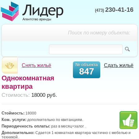
230-41-16
(473)
Поиск по номеру объекта:
№ объекта
Снять жильё
Сдать жильё
847
Однокомнатная
квартира
Cтоимость:
18000 руб.
Стоймость:
18000
Ком. услуги:
дополнительно по квитанциям.
Периодичность оплаты:
раз в месяц+залог .
Дополнительно:
Сдается 1-комнатная квартира частично с мебелью и
техникой.