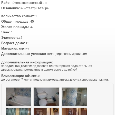
Район:
Железнодорожный р-н
Остановка:
кинотеатр Октябрь
Количество комнат:
2
Общая площадь:
45
Жилая площадь:
32
Этаж:
1
Этажность:
2
Возраст дома:
15
Материал:
кирпич
Дополнительные условия:
командировочным,рабочим
Дополнительная информация:
холодильник,телевизор,газовая плита,горячая вода,стальная
дверь,кровать,проживание в одном доме с хозяйкой.
Близлежащие объекты:
до остановки 7 минут пешком,парковка,аптека,школа,супермаркет,рынок.