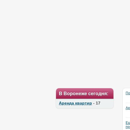
В Воронеже сегодня:
По
Аренда квартир
- 17
Ар
Ещ
пр