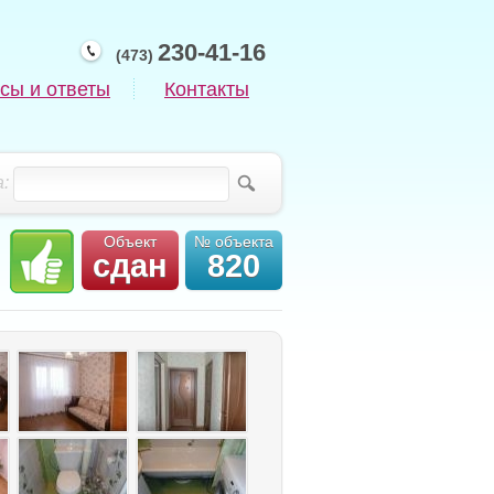
230-41-16
(473)
сы и ответы
Контакты
:
Объект
№ объекта
сдан
820