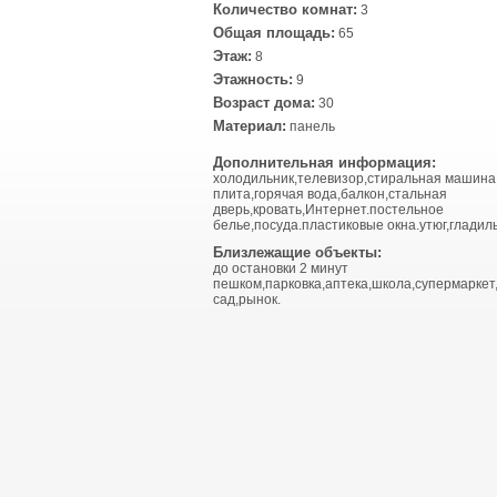
Количество комнат:
3
Общая площадь:
65
Этаж:
8
Этажность:
9
Возраст дома:
30
Материал:
панель
Дополнительная информация:
холодильник,телевизор,стиральная машина
плита,горячая вода,балкон,стальная
дверь,кровать,Интернет.постельное
белье,посуда.пластиковые окна.утюг,гладил
Близлежащие объекты:
до остановки 2 минут
пешком,парковка,аптека,школа,супермаркет
сад,рынок.