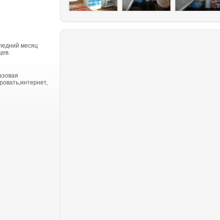
ледний месяц
цев.
азовая
ровать,интернет,