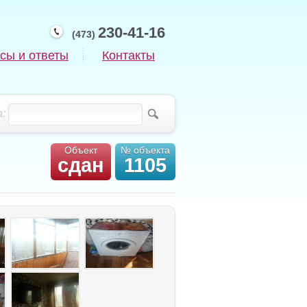
230-41-16
(473)
сы и ответы
Контакты
:
Объект
№ объекта
сдан
1105