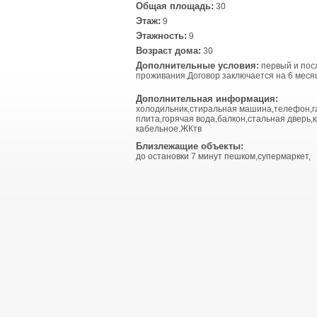
Общая площадь:
30
Этаж:
9
Этажность:
9
Возраст дома:
30
Дополнительные условия:
первый и пос
проживания.Договор заключается на 6 меся
Дополнительная информация:
холодильник,стиральная машина,телефон,г
плита,горячая вода,балкон,стальная дверь,к
кабельное.ЖКтв
Близлежащие объекты:
до остановки 7 минут пешком,супермаркет,