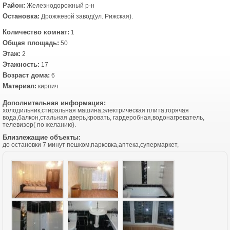
Район:
Железнодорожный р-н
Остановка:
Дрожжевой завод(ул. Рижская).
Количество комнат:
1
Общая площадь:
50
Этаж:
2
Этажность:
17
Возраст дома:
6
Материал:
кирпич
Дополнительная информация:
холодильник,стиральная машина,электрическая плита,горячая
вода,балкон,стальная дверь,кровать, гардеробная,водонагреватель,
телевизор( по желанию).
Близлежащие объекты:
до остановки 7 минут пешком,парковка,аптека,супермаркет,