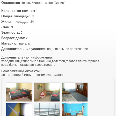
Остановка:
Новосибирская -кафе "Оазис"
Количество комнат:
2
Общая площадь:
63
Жилая площадь:
34
Этаж:
9
Этажность:
9
Возраст дома:
20
Материал:
панель
Дополнительные условия:
на длительное проживание.
Дополнительная информация:
холодильник,стиральная машина,телефон,газовая плита,горячая
вода,балкон,стальная дверь,кровать,
Близлежащие объекты:
до остановки 2 минут пешком,супермаркет,