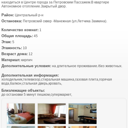
находиться в Центре города за Петровским Пассажем.В квартире
Автономное отопление.Закрытый двор.
Район:
Центральный р-н
Остановка:
Петровский сквер -Манежная (ул.Летчика Замкина).
Количество комнат:
1
Общая площадь:
45
Этаж:
5
Этажность:
10
Возраст дома:
12
Материал:
кирпич
Дополнительные условия:
на длительное проживание./без животных.
Дополнительная информация:
холодильник,телевизор,стиральная машина,газовая плита,горячая
вода,балкон,стальная дверь,кровать,
Близлежащие объекты:
до остановки 5 минут пешком,супермаркет,