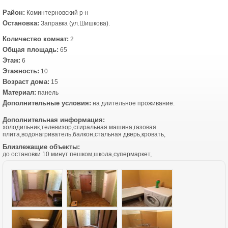
Район:
Коминтерновский р-н
Остановка:
Заправка (ул.Шишкова).
Количество комнат:
2
Общая площадь:
65
Этаж:
6
Этажность:
10
Возраст дома:
15
Материал:
панель
Дополнительные условия:
на длительное проживание.
Дополнительная информация:
холодильник,телевизор,стиральная машина,газовая
плита,водонагриватель,балкон,стальная дверь,кровать,
Близлежащие объекты:
до остановки 10 минут пешком,школа,супермаркет,