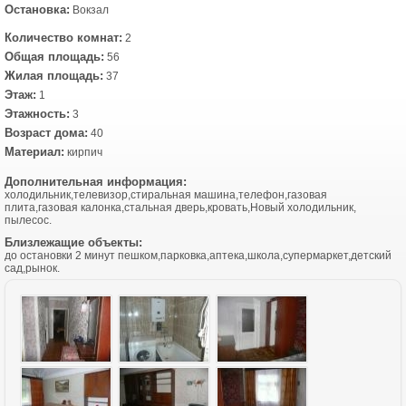
Остановка:
Вокзал
Количество комнат:
2
Общая площадь:
56
Жилая площадь:
37
Этаж:
1
Этажность:
3
Возраст дома:
40
Материал:
кирпич
Дополнительная информация:
холодильник,телевизор,стиральная машина,телефон,газовая
плита,газовая калонка,стальная дверь,кровать,Новый холодильник,
пылесос.
Близлежащие объекты:
до остановки 2 минут пешком,парковка,аптека,школа,супермаркет,детский
сад,рынок.