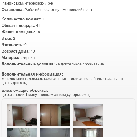
Район:
Коминтерновский р-н
Остановка:
Рабочий проспект(ул Московский пр-т)
Количество комнат:
1
Общая площадь:
41
Жилая площадь:
18
Этаж:
2
Этажность:
9
Возраст дома:
40
Материал:
кирпич
Дополнительные условия:
на длительное проживание.
Дополнительная информация:
холодильник,телевизор,газовая плита,горячая вода,балкон,стальная
дверь,кровать,
Близлежащие объекты:
до остановки 1 минут пешком,аптека,супермаркет,