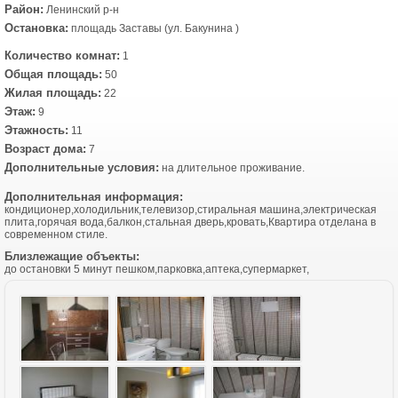
Район:
Ленинский р-н
Остановка:
площадь Заставы (ул. Бакунина )
Количество комнат:
1
Общая площадь:
50
Жилая площадь:
22
Этаж:
9
Этажность:
11
Возраст дома:
7
Дополнительные условия:
на длительное проживание.
Дополнительная информация:
кондиционер,холодильник,телевизор,стиральная машина,электрическая
плита,горячая вода,балкон,стальная дверь,кровать,Квартира отделана в
современном стиле.
Близлежащие объекты:
до остановки 5 минут пешком,парковка,аптека,супермаркет,