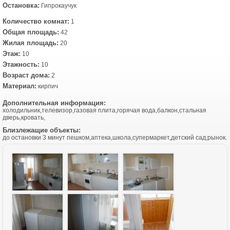
Остановка:
Гипрокаучук
Количество комнат:
1
Общая площадь:
42
Жилая площадь:
20
Этаж:
10
Этажность:
10
Возраст дома:
2
Материал:
кирпич
Дополнительная информация:
холодильник,телевизор,газовая плита,горячая вода,балкон,стальная
дверь,кровать,
Близлежащие объекты:
до остановки 3 минут пешком,аптека,школа,супермаркет,детский сад,рынок.