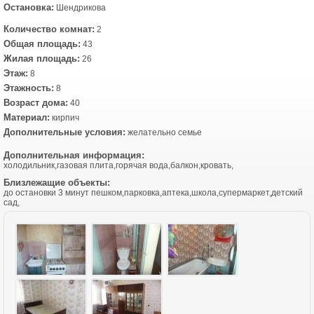
Остановка:
Шендрикова
Количество комнат:
2
Общая площадь:
43
Жилая площадь:
26
Этаж:
8
Этажность:
8
Возраст дома:
40
Материал:
кирпич
Дополнительные условия:
желательно семье
Дополнительная информация:
холодильник,газовая плита,горячая вода,балкон,кровать,
Близлежащие объекты:
до остановки 3 минут пешком,парковка,аптека,школа,супермаркет,детский
сад,