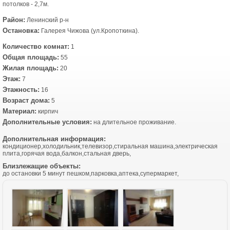
потолков - 2,7м.
Район:
Ленинский р-н
Остановка:
Галерея Чижова (ул.Кропоткина).
Количество комнат:
1
Общая площадь:
55
Жилая площадь:
20
Этаж:
7
Этажность:
16
Возраст дома:
5
Материал:
кирпич
Дополнительные условия:
на длительное проживание.
Дополнительная информация:
кондиционер,холодильник,телевизор,стиральная машина,электрическая
плита,горячая вода,балкон,стальная дверь,
Близлежащие объекты:
до остановки 5 минут пешком,парковка,аптека,супермаркет,