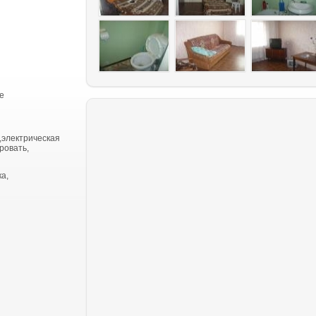
е
,электрическая
ровать,
а,