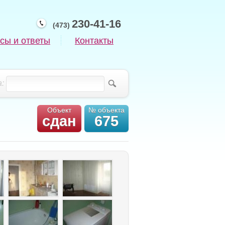
230-41-16
(473)
сы и ответы
Контакты
:
Объект
№ объекта
сдан
675