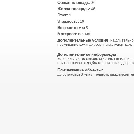
Общая площадь:
80
Жилая площадь:
46
Этаж:
4
Этажность:
10
Возраст дома:
5
Материал:
кирпич
Дополнительные условия:
на длительно
проживание.командировочным,студенткам.
Дополнительная информация:
холодильник,телевизор,стиральная машина
плита,горячая вода,балкон,стальная дверь,к
Близлежащие объекты:
до остановки 3 минут пешком,парковка,аптек